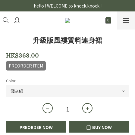
hello ! WELCOME to knock.knock !
升級版風褸質料連身裙
HK$368.00
PREORDER ITEM
Color
PREORDER NOW
BUY NOW