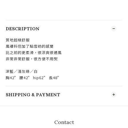
DESCRIPTION
質地超級舒服
風褸料但加了點雪紡的感覺
比之前的更柔滑，
很涼爽很通風
非常非常舒服，很方便不用熨
深藍／淺灰綠／白
胸42” 腰42” hip62” 長48”
SHIPPING & PAYMENT
Contact