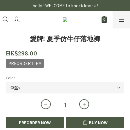
hello ! WELCOME to knock.knock !
愛牌! 夏季仿牛仔落地褲
HK$298.00
PREORDER ITEM
Color
PREORDER NOW
BUY NOW