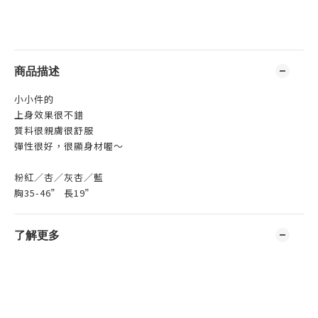
商品描述
小小件的
上身效果很不錯
質料很親膚很舒服
彈性很好，
很顯身材喔～
粉紅／杏／灰杏／藍
胸35-46” 長19”
了解更多