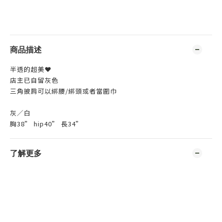
商品描述
半透的超美❤️
店主已自留灰色
三角披肩可以綁腰/綁頭或者當圍巾
灰／白
胸38” hip40” 長34”
了解更多