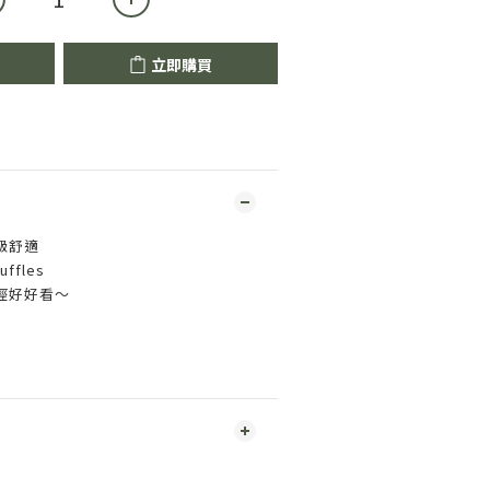
立即購買
級舒適
fles
經好好看～