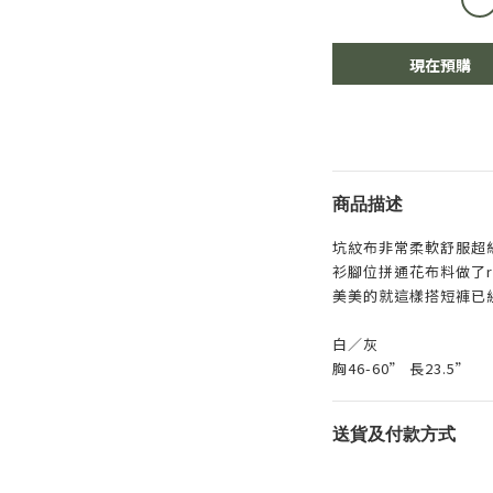
現在預購
商品描述
坑紋布非常柔軟舒服超
衫腳位拼通花布料做了ruf
美美的就這樣搭短褲已
白／灰
胸46-60” 長23.5”
送貨及付款方式