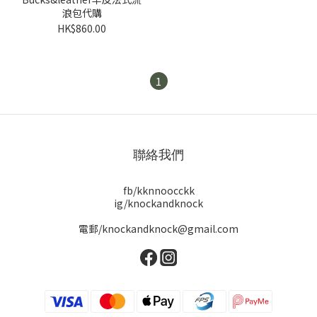
浪包代購
HK$860.00
1
聯絡我們
fb/kknnoocckk
ig/knockandknock
電郵/knockandknock@gmail.com