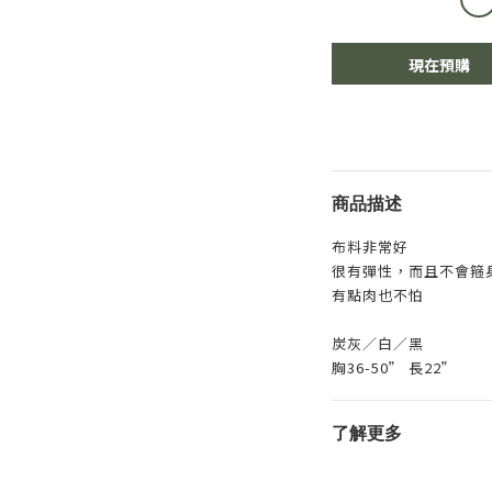
現在預購
商品描述
布料非常好
很有彈性，而且不會箍
有點肉也不怕
炭灰／白／黑
胸36-50” 長22”
了解更多