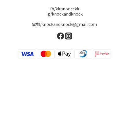
fb/kknnoocckk
ig/knockandknock
電郵/knockandknock@gmail.com